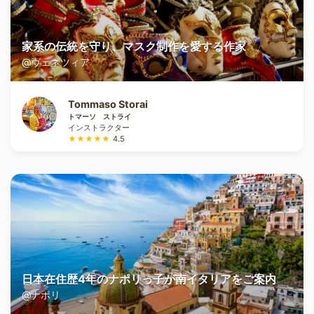
家系の伝統を守り、マスク制作を愛する作家
@ヴェネツィア
Tommaso Storai
トマーソ ストライ
インストラクター
★★★★★
4.5
日本在住歴4年のナポリっ子が南イタリアをご案内
@ナポリ