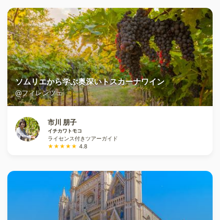
ソムリエから学ぶ奥深いトスカーナワイン
@フィレンツェ
市川 朋子
イチカワトモコ
ライセンス付きツアーガイド
★★★★★
4.8