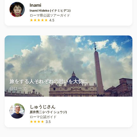
Inami
Inami Hideko (イナミヒデコ)
ローマ県公認ツアーガイド
★★★★★
4.5
旅をする人それぞれの思いを大切に
@ローマ
しゅうじさん
原井秀二 (ハライ シュウジ)
ローマ公認ガイド
★★★★
3.5