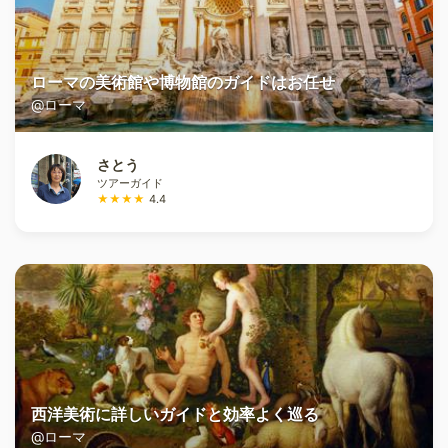
ローマの美術館や博物館のガイドはお任せ
@ローマ
さとう
ツアーガイド
★★★★
4.4
西洋美術に詳しいガイドと効率よく巡る
@ローマ