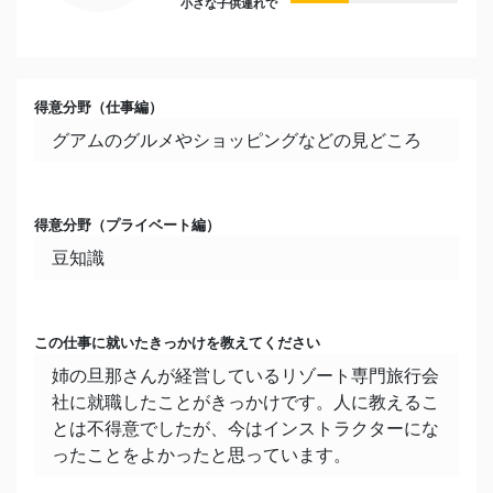
小さな子供連れで
今まで行った中で一番好きな旅行先とエピソード
年を重ねてから、日本の良さを感じます。
最近では、伊勢志摩の美しい景色と伊勢神宮のパ
ワーに感動しました。
得意分野（仕事編）
グアムのグルメやショッピングなどの見どころ
好きな食べ物
赤ワインとおつまみ！
得意分野（プライベート編）
嫌いな食べ物
豆知識
激アマスーツ（グアムのスイーツは激アマ多め）
好きな季節
この仕事に就いたきっかけを教えてください
もちろん夏！（ここは常夏です）
姉の旦那さんが経営しているリゾート専門旅行会
社に就職したことがきっかけです。人に教えるこ
好きな色
とは不得意でしたが、今はインストラクターにな
茶色（犬の色）
ったことをよかったと思っています。
好きな言葉