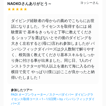
ヨッシーさん
NAOKOさんありがとう～
★★★★★
ダイビング経験者の母からの薦めでこちらにお世
話になりました。ライセンスを取得するには 経
験豊富で 基本をきっちりと丁寧に教えてくださ
る ショップを選ばないとその後のダイビングを
大きく左右すると(母に)言われ参加しましたが パ
ンパシフィックダイバーズは少人数制で解りやす
く、根気強く教えてくださり基本スキルをしっか
り身に付ける事が出来ました。同じ日、1人のイ
ンストラクターが10人以上を連れて海に入るのを
横目で見て やっぱり(僕には)ここが良かったと納
得いたしました！
参加したツアー
PADI オープンウォーター／スクーバダイバー ダイビングラ
イセンス取得コース＜1～1.5日間＞by パンパシフィックダイ
バーズ