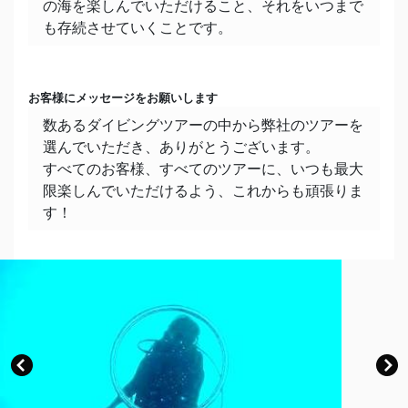
の海を楽しんでいただけること、それをいつまで
ハマるものを探してます。
も存続させていくことです。
長所・得意なこと
この土地に来てから、「待つ」ということが得意
お客様にメッセージをお願いします
になった気がします。匂いに敏感なので、匂い当
数あるダイビングツアーの中から弊社のツアーを
て得意です。
選んでいただき、ありがとうございます。
すべてのお客様、すべてのツアーに、いつも最大
短所・苦手なこと
限楽しんでいただけるよう、これからも頑張りま
集合体恐怖症！水中でもちょこちょこ見つけちゃ
す！
うと、レギュレーター越しに叫んでます。