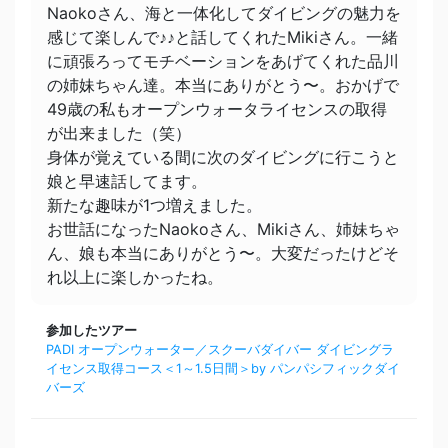
Naokoさん、海と一体化してダイビングの魅力を
感じて楽しんで♪♪と話してくれたMikiさん。一緒
に頑張ろってモチベーションをあげてくれた品川
の姉妹ちゃん達。本当にありがとう〜。おかげで
49歳の私もオープンウォータライセンスの取得
が出来ました（笑）
身体が覚えている間に次のダイビングに行こうと
娘と早速話してます。
新たな趣味が1つ増えました。
お世話になったNaokoさん、Mikiさん、姉妹ちゃ
ん、娘も本当にありがとう〜。大変だったけどそ
れ以上に楽しかったね。
参加したツアー
PADI オープンウォーター／スクーバダイバー ダイビングラ
イセンス取得コース＜1～1.5日間＞by パンパシフィックダイ
バーズ