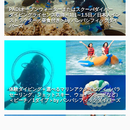
PADIオープンウォーターまたはスクーバダイバー
ダイビングライセンス取得＜1日～1.5日／日本人イン
ストラクター／昼食付き＞by パンパシフィックダイ
バーズ
体験ダイビング＋選べるマリンアクティビティ（パラ
セーリング、ジェットスキー、ウェイクボードなど）
＜ビーチ／1ダイブ＞by パンパシフィックダイバーズ