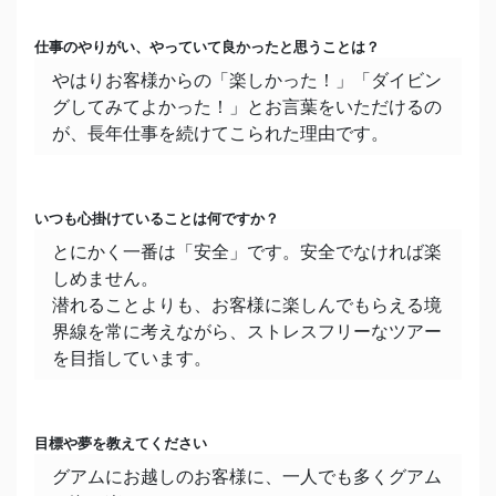
一期一会（毎日実感します）
仕事のやりがい、やっていて良かったと思うことは？
今一番熱中していること
やはりお客様からの「楽しかった！」「ダイビン
グしてみてよかった！」とお言葉をいただけるの
スパイスカレーやパスタなど、少し凝った料理
が、長年仕事を続けてこられた理由です。
を、YouTube見て作ること
家族構成
息子二人（16歳＆13歳）
いつも心掛けていることは何ですか？
とにかく一番は「安全」です。安全でなければ楽
ペット
しめません。
犬（保護した雑種犬。めちゃ気弱です）
潜れることよりも、お客様に楽しんでもらえる境
界線を常に考えながら、ストレスフリーなツアー
休日の過ごし方
を目指しています。
息子と犬とビーチへ行ったり、ちょっと凝った料
理を作ったりしてます。
目標や夢を教えてください
趣味
グアムにお越しのお客様に、一人でも多くグアム
残念ながら、正直ないです！