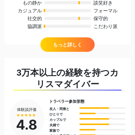
もの静か
談笑好き
カジュアル
フォーマル
社交的
保守的
協調派
こだわり派
出身地
3万本以上の経験を持つカ
日本、東京
リスマダイバー
これまでに住んだことがある国や都市
パラオ（3年間）オーストラリア（1年間）
トラベラー参加形態
友人・同僚と
体験談評価
今住んでいる場所／街で一番好きなところ・穴場
ひとりで
★★★★★
最近オープンしたツバキタワーから見えるタモン
4.8
カップルで
夫婦で
湾の夜景
家族で