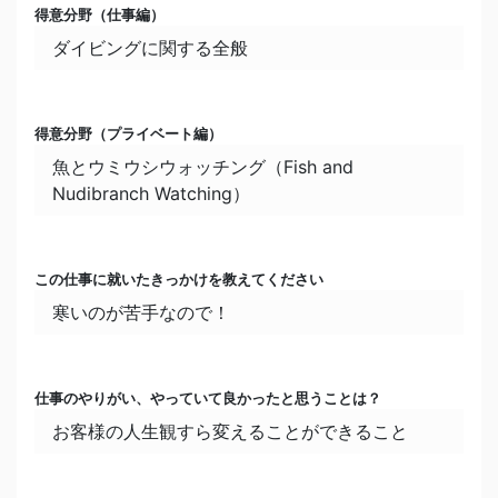
好きな季節
得意分野（仕事編）
夏（グアムは一年中）
ダイビングに関する全般
今一番熱中していること
散歩
得意分野（プライベート編）
魚とウミウシウォッチング（Fish and
休日の過ごし方
Nudibranch Watching）
のんびり過ごすこと
趣味
この仕事に就いたきっかけを教えてください
バードウォッチング（グアムは鳥の種類が少なく
寒いのが苦手なので！
残念ですが）
長所・得意なこと
仕事のやりがい、やっていて良かったと思うことは？
ウミウシ（Nudibranch）は詳しいです
お客様の人生観すら変えることができること
短所・苦手なこと
寒いこと