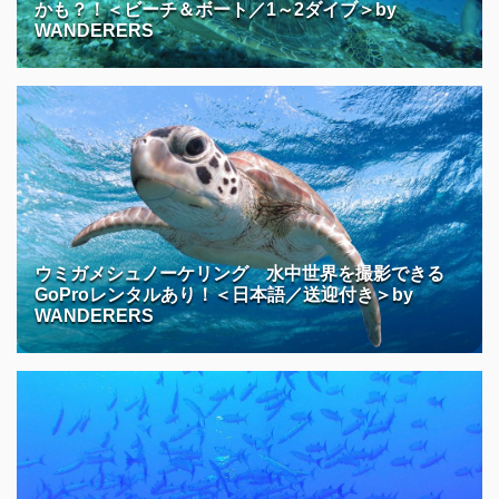
かも？！＜ビーチ＆ボート／1～2ダイブ＞by
WANDERERS
ウミガメシュノーケリング 水中世界を撮影できる
GoProレンタルあり！＜日本語／送迎付き＞by
WANDERERS