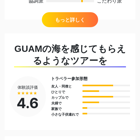
協調派
こだわり派
出身地
GUAMの海を感じてもらえ
日本
るようなツアーを
これまでに住んだことがある国や都市
サイパン（26年間）・グアム（5年間）
トラベラー参加形態
友人・同僚と
体験談評価
今まで行った中で一番好きな旅行先とエピソード
ひとりで
★★★★★
モルディブ のんびりリゾートを味わえるところ
4.6
カップルで
夫婦で
が良いですね。
家族で
小さな子供連れで
嫌いな食べ物
貝