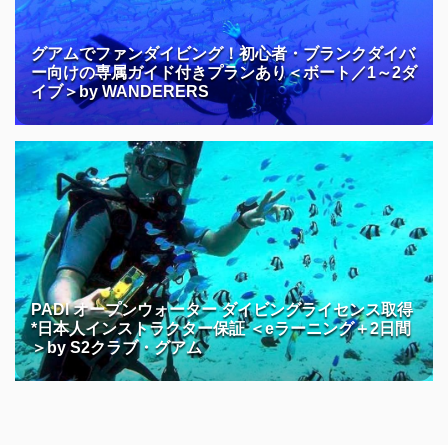
グアムでファンダイビング！初心者・ブランクダイバ
ー向けの専属ガイド付きプランあり＜ボート／1～2ダ
イブ＞by WANDERERS
PADI オープンウォーター ダイビングライセンス取得
*日本人インストラクター保証 ＜eラーニング＋2日間
＞by S2クラブ・グアム