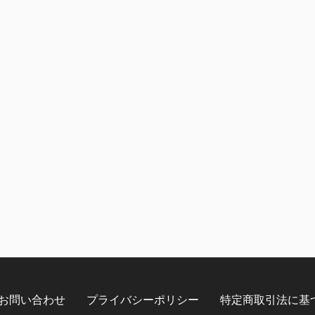
お問い合わせ
プライバシーポリシー
特定商取引法に基