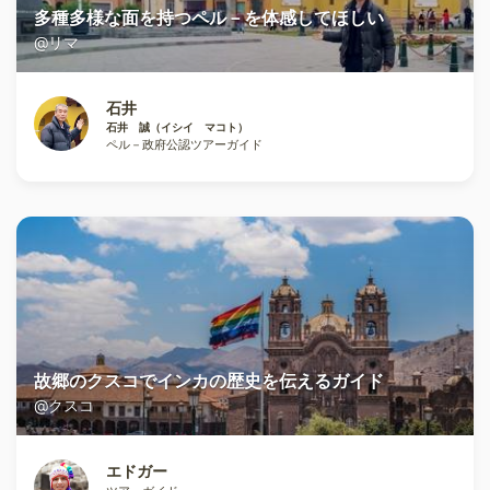
多種多様な面を持つペル－を体感してほしい
@リマ
石井
石井 誠（イシイ マコト）
ペル－政府公認ツアーガイド
故郷のクスコでインカの歴史を伝えるガイド
@クスコ
エドガー