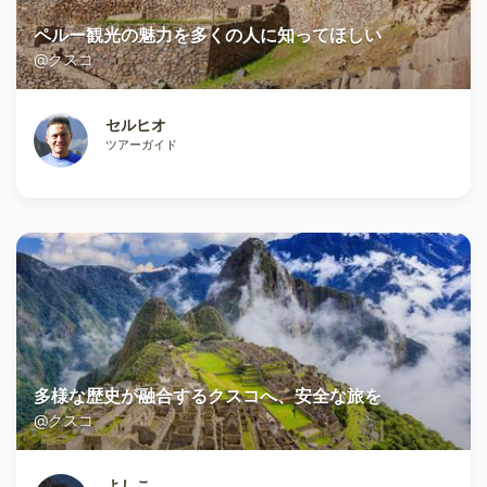
ペルー観光の魅力を多くの人に知ってほしい
@クスコ
セルヒオ
ツアーガイド
多様な歴史が融合するクスコへ、安全な旅を
@クスコ
よしこ