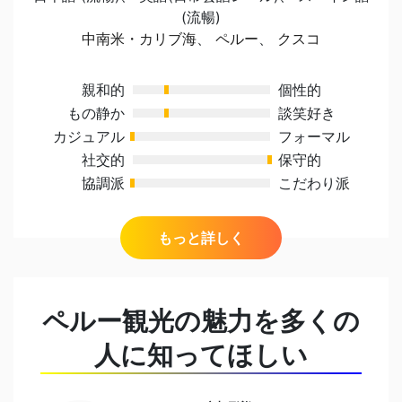
(流暢)
中南米・カリブ海
、
ペルー
、
クスコ
親和的
個性的
もの静か
談笑好き
カジュアル
フォーマル
社交的
保守的
協調派
こだわり派
出身地
ペルー観光の魅力を多くの
ペルー、リマ
人に知ってほしい
日本在住経験
東京 (2年間)