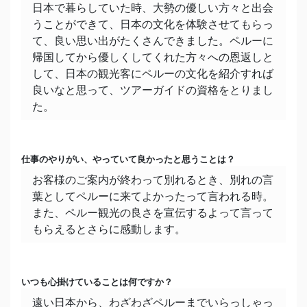
嫌いな食べ物
日本で暮らしていた時、大勢の優しい方々と出会
うことができて、日本の文化を体験させてもらっ
好き嫌いはありません！
て、良い思い出がたくさんできました。ペルーに
帰国してから優しくしてくれた方々への恩返しと
好きな季節
して、日本の観光客にペルーの文化を紹介すれば
アンデスの雨季(緑がきれいな時期で、高山植物
良いなと思って、ツアーガイドの資格をとりまし
のお花が咲きます。)
た。
好きな色
緑、赤(アンデスの雨季と乾季を表す二つの色で
す。緑はアンデスの植物相を表現し、赤はアンデ
仕事のやりがい、やっていて良かったと思うことは？
スの土をあらわします。)
お客様のご案内が終わって別れるとき、別れの言
葉としてペルーに来てよかったって言われる時。
好きな言葉
また、ペルー観光の良さを宣伝するよって言って
心配しないで、なんとかなるさ。
もらえるとさらに感動します。
今一番熱中していること
ドローンを飛ばすことに夢中です。
いつも心掛けていることは何ですか？
遠い日本から、わざわざペルーまでいらっしゃっ