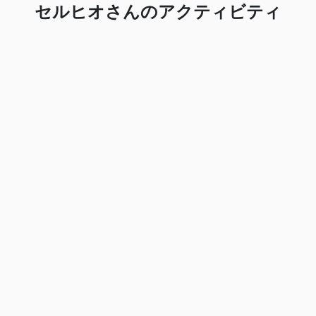
セルヒオさんのアクティビティ
【オンライン・アカデミー】スペイン語を聞こう、話
そう、旅しよう！朝のクスコ、大聖堂やマーケットな
どをオンラインで街歩き＜スペイン語＞*土曜 21:30
～