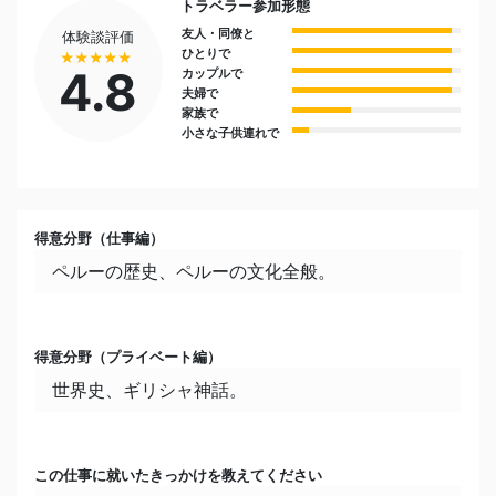
トラベラー参加形態
名古屋(７年間)
友人・同僚と
体験談評価
ひとりで
★★★★★
今住んでいる場所／街で一番好きなところ・穴場
4.8
カップルで
夫婦で
クスコ郊外にある旧インカ道沿いにある小さな月
家族で
の神殿遺跡とその周辺の自然。人が少なくて自分
小さな子供連れで
とお話しができるぐらい静かなところです。
今まで行った中で一番好きな旅行先とエピソード
8歳ぐらいの頃、故郷を離れて父親と一緒に行っ
得意分野（仕事編）
たアンデス山脈にあるワンカヨという街をはじめ
ペルーの歴史、ペルーの文化全般。
てみた時感動しました。自分が育ったところが砂
漠気候の海沿いですのでアンデスの山々と大自然
を見てびっくりしました。
得意分野（プライベート編）
世界史、ギリシャ神話。
好きな食べ物
海の近くで育ったので魚介類料理が大好物で、和
食でいなり寿司が大好きです。
この仕事に就いたきっかけを教えてください