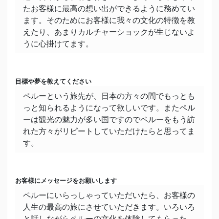
家族構成
たお客様に最高の想い出ができるように務めてい
妻と娘が一人いて、三人で暮らしています。
ます。そのためにお客様に我々の文化の特徴を教
えたり、あまりカルチャーショックが生じないよ
ペット
うに心掛けてます。
犬一匹飼っています(娘が4年前のクリスマスイブ
拾ってきた迷子です。)
目標や夢を教えてください
休日の過ごし方
ペルーという旅先が、日本の方々の間でもっとも
ランニングしたり、ハイキングをしたりして、楽
っと知られるようになって欲しいです。またペル
しんでいます。
ーは観光の魅力が多い国ですのでペルーをもう訪
れた方々がリピートしていただけたらと思ってま
趣味
す。
ランニング、ハイキング、読書。
長所・得意なこと
お客様にメッセージをお願いします
性格が穏やかであること。田舎育ちですので自分
ペルーにいらっしゃっていただいたら、お客様の
が頑張り屋だと思います。
人生の最高の旅にさせていただきます。いろいろ
と話しながらペルーの文化を体験してもらった